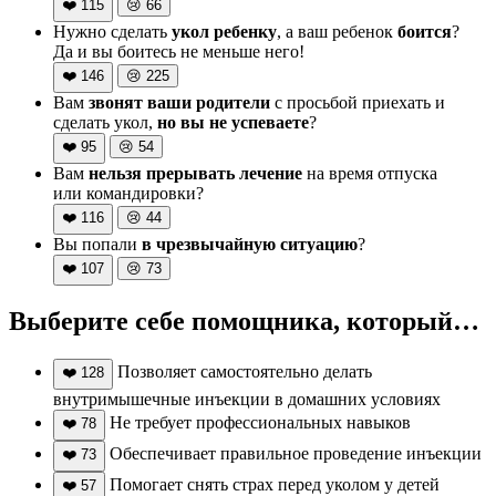
❤️
115
😢
66
Нужно сделать
укол ребенку
, а ваш ребенок
боится
?
Да и вы боитесь не меньше него!
❤️
146
😢
225
Вам
звонят ваши родители
с просьбой приехать и
сделать укол,
но вы не успеваете
?
❤️
95
😢
54
Вам
нельзя прерывать лечение
на время отпуска
или командировки?
❤️
116
😢
44
Вы попали
в чрезвычайную ситуацию
?
❤️
107
😢
73
Выберите себе помощника, который…
Позволяет самостоятельно делать
❤️
128
внутримышечные инъекции в домашних условиях
Не требует профессиональных навыков
❤️
78
Обеспечивает правильное проведение инъекции
❤️
73
Помогает снять страх перед уколом у детей
❤️
57