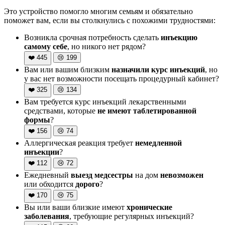
Это устройство помогло многим семьям и обязательно
поможет вам, если вы столкнулись с похожими трудностями:
Возникла срочная потребность сделать
инъекцию
самому себе
, но никого нет рядом?
❤️
445
😢
199
Вам или вашим близким
назначили курс инъекций
, но
у вас нет возможности посещать процедурный кабинет?
❤️
325
😢
134
Вам требуется курс инъекций лекарственными
средствами, которые
не имеют таблетированной
формы
?
❤️
156
😢
74
Аллергическая реакция требует
немедленной
инъекции
?
❤️
112
😢
72
Ежедневный
выезд медсестры
на дом
невозможен
или обходится
дорого
?
❤️
170
😢
75
Вы или ваши близкие имеют
хронические
заболевания
, требующие регулярных инъекций?