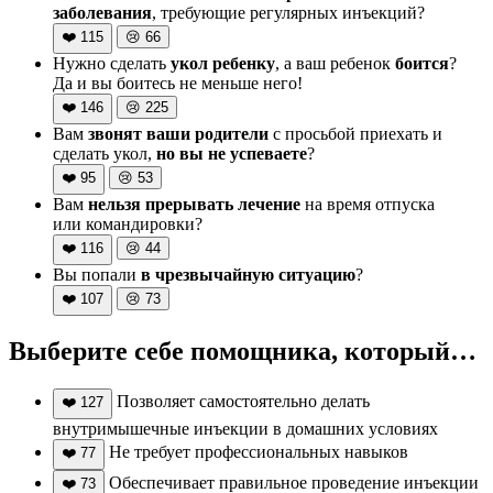
заболевания
, требующие регулярных инъекций?
❤️
115
😢
66
Нужно сделать
укол ребенку
, а ваш ребенок
боится
?
Да и вы боитесь не меньше него!
❤️
146
😢
225
Вам
звонят ваши родители
с просьбой приехать и
сделать укол,
но вы не успеваете
?
❤️
95
😢
53
Вам
нельзя прерывать лечение
на время отпуска
или командировки?
❤️
116
😢
44
Вы попали
в чрезвычайную ситуацию
?
❤️
107
😢
73
Выберите себе помощника, который…
Позволяет самостоятельно делать
❤️
127
внутримышечные инъекции в домашних условиях
Не требует профессиональных навыков
❤️
77
Обеспечивает правильное проведение инъекции
❤️
73