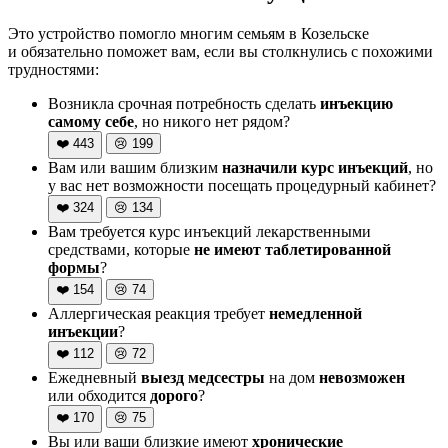
Это устройство помогло многим семьям в Козельске
и обязательно поможет вам, если вы столкнулись с похожими
трудностями:
Возникла срочная потребность сделать
инъекцию
самому себе
, но никого нет рядом?
❤️
443
😢
199
Вам или вашим близким
назначили курс инъекций
, но
у вас нет возможности посещать процедурный кабинет?
❤️
324
😢
134
Вам требуется курс инъекций лекарственными
средствами, которые
не имеют таблетированной
формы
?
❤️
154
😢
74
Аллергическая реакция требует
немедленной
инъекции
?
❤️
112
😢
72
Ежедневный
выезд медсестры
на дом
невозможен
или обходится
дорого
?
❤️
170
😢
75
Вы или ваши близкие имеют
хронические