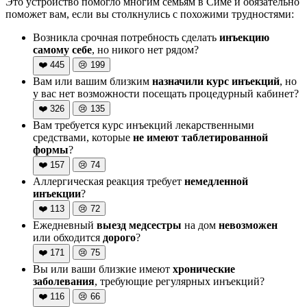
Это устройство помогло многим семьям в Симе и обязательно
поможет вам, если вы столкнулись с похожими трудностями:
Возникла срочная потребность сделать
инъекцию
самому себе
, но никого нет рядом?
❤️
445
😢
199
Вам или вашим близким
назначили курс инъекций
, но
у вас нет возможности посещать процедурный кабинет?
❤️
326
😢
135
Вам требуется курс инъекций лекарственными
средствами, которые
не имеют таблетированной
формы
?
❤️
157
😢
74
Аллергическая реакция требует
немедленной
инъекции
?
❤️
113
😢
72
Ежедневный
выезд медсестры
на дом
невозможен
или обходится
дорого
?
❤️
171
😢
75
Вы или ваши близкие имеют
хронические
заболевания
, требующие регулярных инъекций?
❤️
116
😢
66