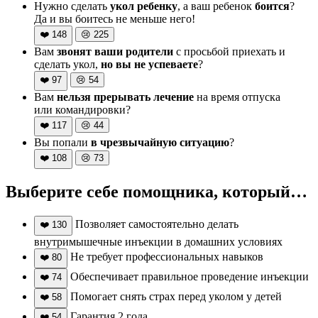
Нужно сделать
укол ребенку
, а ваш ребенок
боится
?
Да и вы боитесь не меньше него!
❤️
148
😢
225
Вам
звонят ваши родители
с просьбой приехать и
сделать укол,
но вы не успеваете
?
❤️
97
😢
54
Вам
нельзя прерывать лечение
на время отпуска
или командировки?
❤️
117
😢
44
Вы попали
в чрезвычайную ситуацию
?
❤️
108
😢
73
Выберите себе помощника, который…
Позволяет самостоятельно делать
❤️
130
внутримышечные инъекции в домашних условиях
Не требует профессиональных навыков
❤️
80
Обеспечивает правильное проведение инъекции
❤️
74
Помогает снять страх перед уколом у детей
❤️
58
Гарантия 2 года
❤️
54