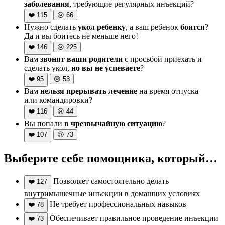
заболевания
, требующие регулярных инъекций?
❤️
115
😢
66
Нужно сделать
укол ребенку
, а ваш ребенок
боится
?
Да и вы боитесь не меньше него!
❤️
146
😢
225
Вам
звонят ваши родители
с просьбой приехать и
сделать укол,
но вы не успеваете
?
❤️
95
😢
53
Вам
нельзя прерывать лечение
на время отпуска
или командировки?
❤️
116
😢
44
Вы попали
в чрезвычайную ситуацию
?
❤️
107
😢
73
Выберите себе помощника, который…
Позволяет самостоятельно делать
❤️
127
внутримышечные инъекции в домашних условиях
Не требует профессиональных навыков
❤️
78
Обеспечивает правильное проведение инъекции
❤️
73