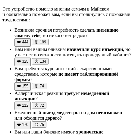
Это устройство помогло многим семьям в Майском
и обязательно поможет вам, если вы столкнулись с похожими
трудностями:
Возникла срочная потребность сделать
инъекцию
самому себе
, но никого нет рядом?
❤️
444
😢
199
Вам или вашим близким
назначили курс инъекций
, но
у вас нет возможности посещать процедурный кабинет?
❤️
325
😢
134
Вам требуется курс инъекций лекарственными
средствами, которые
не имеют таблетированной
формы
?
❤️
155
😢
74
Аллергическая реакция требует
немедленной
инъекции
?
❤️
112
😢
72
Ежедневный
выезд медсестры
на дом
невозможен
или обходится
дорого
?
❤️
170
😢
75
Вы или ваши близкие имеют
хронические