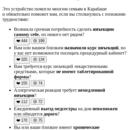
Это устройство помогло многим семьям в Карабаше
и обязательно поможет вам, если вы столкнулись с похожими
трудностями:
Возникла срочная потребность сделать
инъекцию
самому себе
, но никого нет рядом?
❤️
444
😢
199
Вам или вашим близким
назначили курс инъекций
, но
у вас нет возможности посещать процедурный кабинет?
❤️
325
😢
134
Вам требуется курс инъекций лекарственными
средствами, которые
не имеют таблетированной
формы
?
❤️
155
😢
74
Аллергическая реакция требует
немедленной
инъекции
?
❤️
112
😢
72
Ежедневный
выезд медсестры
на дом
невозможен
или обходится
дорого
?
❤️
170
😢
75
Вы или ваши близкие имеют
хронические