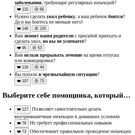
заболевания
, требующие регулярных инъекций?
❤️
115
😢
66
Нужно сделать
укол ребенку
, а ваш ребенок
боится
?
Да и вы боитесь не меньше него!
❤️
146
😢
225
Вам
звонят ваши родители
с просьбой приехать и
сделать укол,
но вы не успеваете
?
❤️
95
😢
53
Вам
нельзя прерывать лечение
на время отпуска
или командировки?
❤️
116
😢
44
Вы попали
в чрезвычайную ситуацию
?
❤️
107
😢
73
Выберите себе помощника, который…
Позволяет самостоятельно делать
❤️
127
внутримышечные инъекции в домашних условиях
Не требует профессиональных навыков
❤️
78
Обеспечивает правильное проведение инъекции
❤️
73