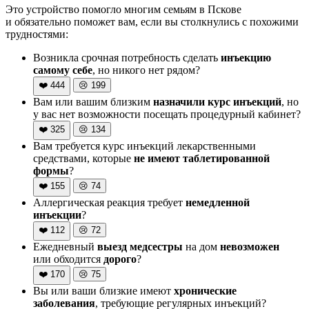
Это устройство помогло многим семьям в Пскове
и обязательно поможет вам, если вы столкнулись с похожими
трудностями:
Возникла срочная потребность сделать
инъекцию
самому себе
, но никого нет рядом?
❤️
444
😢
199
Вам или вашим близким
назначили курс инъекций
, но
у вас нет возможности посещать процедурный кабинет?
❤️
325
😢
134
Вам требуется курс инъекций лекарственными
средствами, которые
не имеют таблетированной
формы
?
❤️
155
😢
74
Аллергическая реакция требует
немедленной
инъекции
?
❤️
112
😢
72
Ежедневный
выезд медсестры
на дом
невозможен
или обходится
дорого
?
❤️
170
😢
75
Вы или ваши близкие имеют
хронические
заболевания
, требующие регулярных инъекций?