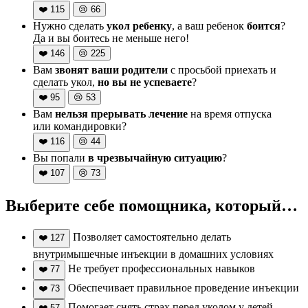
❤️
115
😢
66
Нужно сделать
укол ребенку
, а ваш ребенок
боится
?
Да и вы боитесь не меньше него!
❤️
146
😢
225
Вам
звонят ваши родители
с просьбой приехать и
сделать укол,
но вы не успеваете
?
❤️
95
😢
53
Вам
нельзя прерывать лечение
на время отпуска
или командировки?
❤️
116
😢
44
Вы попали
в чрезвычайную ситуацию
?
❤️
107
😢
73
Выберите себе помощника, который…
Позволяет самостоятельно делать
❤️
127
внутримышечные инъекции в домашних условиях
Не требует профессиональных навыков
❤️
77
Обеспечивает правильное проведение инъекции
❤️
73
Помогает снять страх перед уколом у детей
❤️
57