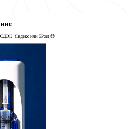
лине
 СДЭК, Яндекс или 5Post 😊