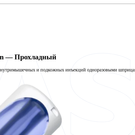
len — Прохладный
 внутримышечных и подкожных инъекций одноразовыми шприцам