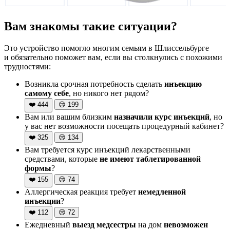
Вам знакомы такие ситуации?
Это устройство помогло многим семьям в Шлиссельбурге
и обязательно поможет вам, если вы столкнулись с похожими
трудностями:
Возникла срочная потребность сделать
инъекцию
самому себе
, но никого нет рядом?
❤️
444
😢
199
Вам или вашим близким
назначили курс инъекций
, но
у вас нет возможности посещать процедурный кабинет?
❤️
325
😢
134
Вам требуется курс инъекций лекарственными
средствами, которые
не имеют таблетированной
формы
?
❤️
155
😢
74
Аллергическая реакция требует
немедленной
инъекции
?
❤️
112
😢
72
Ежедневный
выезд медсестры
на дом
невозможен