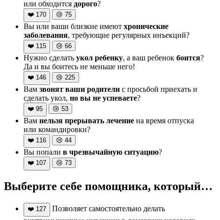
или обходится
дорого
?
❤️
170
😢
75
Вы или ваши близкие имеют
хронические
заболевания
, требующие регулярных инъекций?
❤️
115
😢
66
Нужно сделать
укол ребенку
, а ваш ребенок
боится
?
Да и вы боитесь не меньше него!
❤️
146
😢
225
Вам
звонят ваши родители
с просьбой приехать и
сделать укол,
но вы не успеваете
?
❤️
95
😢
53
Вам
нельзя прерывать лечение
на время отпуска
или командировки?
❤️
116
😢
44
Вы попали
в чрезвычайную ситуацию
?
❤️
107
😢
73
Выберите себе помощника, который…
Позволяет самостоятельно делать
❤️
127