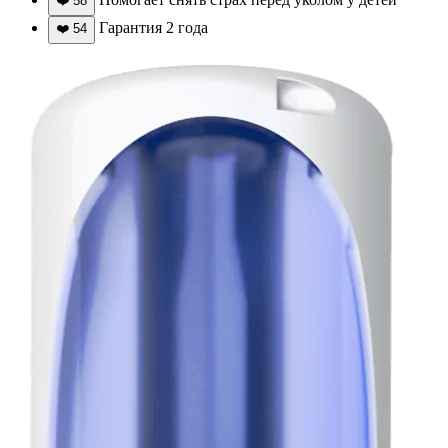
❤️
58
Гарантия 2 года
❤️
54