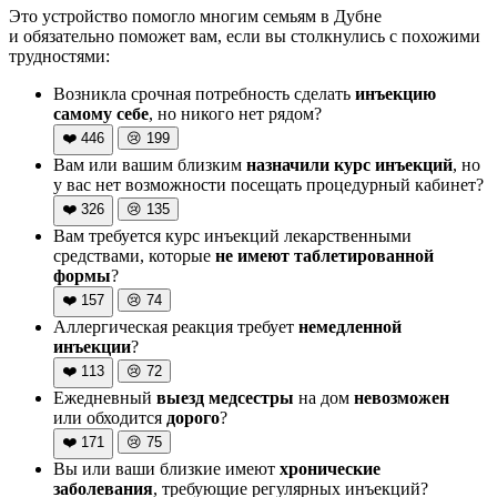
Это устройство помогло многим семьям в Дубне
и обязательно поможет вам, если вы столкнулись с похожими
трудностями:
Возникла срочная потребность сделать
инъекцию
самому себе
, но никого нет рядом?
❤️
446
😢
199
Вам или вашим близким
назначили курс инъекций
, но
у вас нет возможности посещать процедурный кабинет?
❤️
326
😢
135
Вам требуется курс инъекций лекарственными
средствами, которые
не имеют таблетированной
формы
?
❤️
157
😢
74
Аллергическая реакция требует
немедленной
инъекции
?
❤️
113
😢
72
Ежедневный
выезд медсестры
на дом
невозможен
или обходится
дорого
?
❤️
171
😢
75
Вы или ваши близкие имеют
хронические
заболевания
, требующие регулярных инъекций?