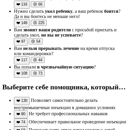
❤️
116
😢
66
Нужно сделать
укол ребенку
, а ваш ребенок
боится
?
Да и вы боитесь не меньше него!
❤️
148
😢
225
Вам
звонят ваши родители
с просьбой приехать и
сделать укол,
но вы не успеваете
?
❤️
97
😢
54
Вам
нельзя прерывать лечение
на время отпуска
или командировки?
❤️
117
😢
44
Вы попали
в чрезвычайную ситуацию
?
❤️
108
😢
73
Выберите себе помощника, который…
Позволяет самостоятельно делать
❤️
130
внутримышечные инъекции в домашних условиях
Не требует профессиональных навыков
❤️
80
Обеспечивает правильное проведение инъекции
❤️
74
Помогает снять страх перед уколом у детей