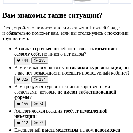
Вам знакомы такие ситуации?
Это устройство помогло многим семьям в Нижней Салде
и обязательно поможет вам, если вы столкнулись с похожими
трудностями:
Возникла срочная потребность сделать
инъекцию
самому себе
, но никого нет рядом?
❤️
444
😢
199
Вам или вашим близким
назначили курс инъекций
, но
у вас нет возможности посещать процедурный кабинет?
❤️
325
😢
134
Вам требуется курс инъекций лекарственными
средствами, которые
не имеют таблетированной
формы
?
❤️
155
😢
74
Аллергическая реакция требует
немедленной
инъекции
?
❤️
112
😢
72
Ежедневный
выезд медсестры
на дом
невозможен