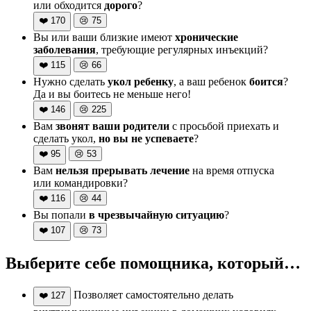
или обходится
дорого
?
❤️
170
😢
75
Вы или ваши близкие имеют
хронические
заболевания
, требующие регулярных инъекций?
❤️
115
😢
66
Нужно сделать
укол ребенку
, а ваш ребенок
боится
?
Да и вы боитесь не меньше него!
❤️
146
😢
225
Вам
звонят ваши родители
с просьбой приехать и
сделать укол,
но вы не успеваете
?
❤️
95
😢
53
Вам
нельзя прерывать лечение
на время отпуска
или командировки?
❤️
116
😢
44
Вы попали
в чрезвычайную ситуацию
?
❤️
107
😢
73
Выберите себе помощника, который…
Позволяет самостоятельно делать
❤️
127