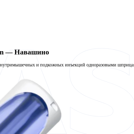
len — Навашино
 внутримышечных и подкожных инъекций одноразовыми шприцам