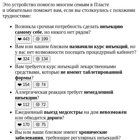
Это устройство помогло многим семьям в Пласте
и обязательно поможет вам, если вы столкнулись с похожими
трудностями:
Возникла срочная потребность сделать
инъекцию
самому себе
, но никого нет рядом?
❤️
443
😢
199
Вам или вашим близким
назначили курс инъекций
, но
у вас нет возможности посещать процедурный кабинет?
❤️
324
😢
134
Вам требуется курс инъекций лекарственными
средствами, которые
не имеют таблетированной
формы
?
❤️
154
😢
74
Аллергическая реакция требует
немедленной
инъекции
?
❤️
112
😢
72
Ежедневный
выезд медсестры
на дом
невозможен
или обходится
дорого
?
❤️
170
😢
75
Вы или ваши близкие имеют
хронические
заболевания
, требующие регулярных инъекций?