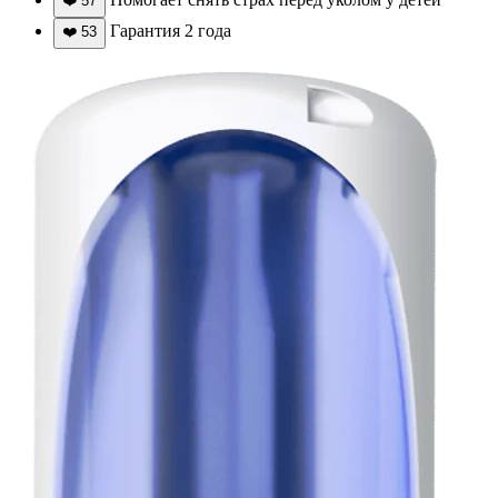
❤️
57
Гарантия 2 года
❤️
53