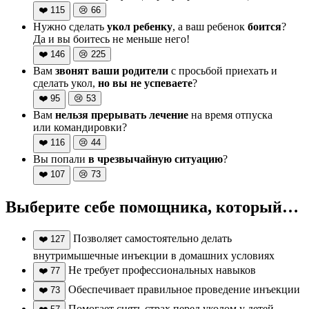
❤️
115
😢
66
Нужно сделать
укол ребенку
, а ваш ребенок
боится
?
Да и вы боитесь не меньше него!
❤️
146
😢
225
Вам
звонят ваши родители
с просьбой приехать и
сделать укол,
но вы не успеваете
?
❤️
95
😢
53
Вам
нельзя прерывать лечение
на время отпуска
или командировки?
❤️
116
😢
44
Вы попали
в чрезвычайную ситуацию
?
❤️
107
😢
73
Выберите себе помощника, который…
Позволяет самостоятельно делать
❤️
127
внутримышечные инъекции в домашних условиях
Не требует профессиональных навыков
❤️
77
Обеспечивает правильное проведение инъекции
❤️
73
Помогает снять страх перед уколом у детей