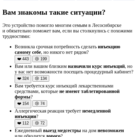
Вам знакомы такие ситуации?
Это устройство помогло многим семьям в Лесосибирске
и обязательно поможет вам, если вы столкнулись с похожими
трудностями:
Возникла срочная потребность сделать
инъекцию
самому себе
, но никого нет рядом?
❤️
443
😢
199
Вам или вашим близким
назначили курс инъекций
, но
у вас нет возможности посещать процедурный кабинет?
❤️
324
😢
134
Вам требуется курс инъекций лекарственными
средствами, которые
не имеют таблетированной
формы
?
❤️
154
😢
74
Аллергическая реакция требует
немедленной
инъекции
?
❤️
112
😢
72
Ежедневный
выезд медсестры
на дом
невозможен
или обходится
дорого
?