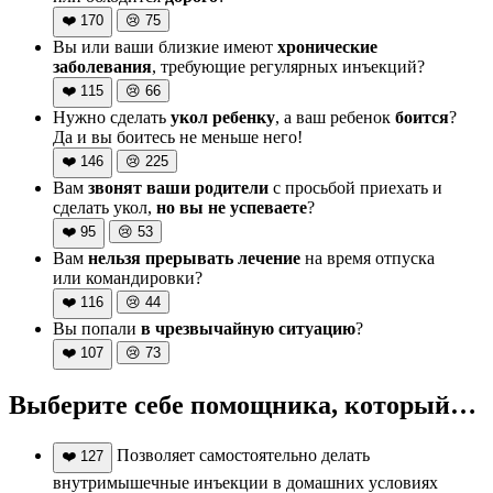
❤️
170
😢
75
Вы или ваши близкие имеют
хронические
заболевания
, требующие регулярных инъекций?
❤️
115
😢
66
Нужно сделать
укол ребенку
, а ваш ребенок
боится
?
Да и вы боитесь не меньше него!
❤️
146
😢
225
Вам
звонят ваши родители
с просьбой приехать и
сделать укол,
но вы не успеваете
?
❤️
95
😢
53
Вам
нельзя прерывать лечение
на время отпуска
или командировки?
❤️
116
😢
44
Вы попали
в чрезвычайную ситуацию
?
❤️
107
😢
73
Выберите себе помощника, который…
Позволяет самостоятельно делать
❤️
127
внутримышечные инъекции в домашних условиях