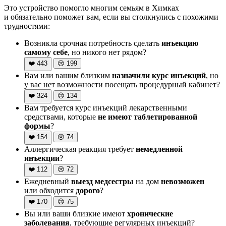
Это устройство помогло многим семьям в Химках
и обязательно поможет вам, если вы столкнулись с похожими
трудностями:
Возникла срочная потребность сделать
инъекцию
самому себе
, но никого нет рядом?
❤️
443
😢
199
Вам или вашим близким
назначили курс инъекций
, но
у вас нет возможности посещать процедурный кабинет?
❤️
324
😢
134
Вам требуется курс инъекций лекарственными
средствами, которые
не имеют таблетированной
формы
?
❤️
154
😢
74
Аллергическая реакция требует
немедленной
инъекции
?
❤️
112
😢
72
Ежедневный
выезд медсестры
на дом
невозможен
или обходится
дорого
?
❤️
170
😢
75
Вы или ваши близкие имеют
хронические
заболевания
, требующие регулярных инъекций?