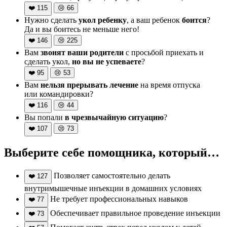
❤️
115
😢
66
Нужно сделать
укол ребенку
, а ваш ребенок
боится
?
Да и вы боитесь не меньше него!
❤️
146
😢
225
Вам
звонят ваши родители
с просьбой приехать и
сделать укол,
но вы не успеваете
?
❤️
95
😢
53
Вам
нельзя прерывать лечение
на время отпуска
или командировки?
❤️
116
😢
44
Вы попали
в чрезвычайную ситуацию
?
❤️
107
😢
73
Выберите себе помощника, который…
Позволяет самостоятельно делать
❤️
127
внутримышечные инъекции в домашних условиях
Не требует профессиональных навыков
❤️
77
Обеспечивает правильное проведение инъекции
❤️
73