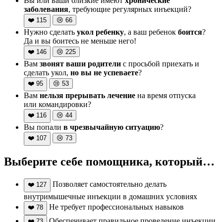
Вы или ваши близкие имеют
хронические
заболевания
, требующие регулярных инъекций?
❤️
115
😢
66
Нужно сделать
укол ребенку
, а ваш ребенок
боится
?
Да и вы боитесь не меньше него!
❤️
146
😢
225
Вам
звонят ваши родители
с просьбой приехать и
сделать укол,
но вы не успеваете
?
❤️
95
😢
53
Вам
нельзя прерывать лечение
на время отпуска
или командировки?
❤️
116
😢
44
Вы попали
в чрезвычайную ситуацию
?
❤️
107
😢
73
Выберите себе помощника, который…
Позволяет самостоятельно делать
❤️
127
внутримышечные инъекции в домашних условиях
Не требует профессиональных навыков
❤️
78
Обеспечивает правильное проведение инъекции
❤️
73