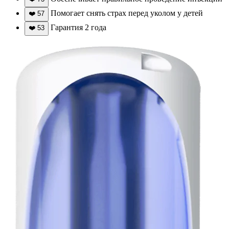
Помогает снять страх перед уколом у детей
❤️
57
Гарантия 2 года
❤️
53