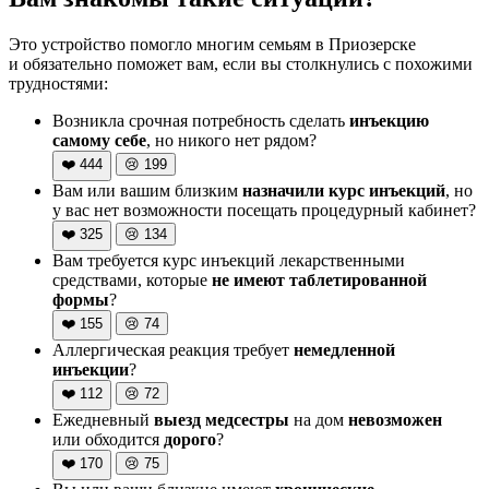
Это устройство помогло многим семьям в Приозерске
и обязательно поможет вам, если вы столкнулись с похожими
трудностями:
Возникла срочная потребность сделать
инъекцию
самому себе
, но никого нет рядом?
❤️
444
😢
199
Вам или вашим близким
назначили курс инъекций
, но
у вас нет возможности посещать процедурный кабинет?
❤️
325
😢
134
Вам требуется курс инъекций лекарственными
средствами, которые
не имеют таблетированной
формы
?
❤️
155
😢
74
Аллергическая реакция требует
немедленной
инъекции
?
❤️
112
😢
72
Ежедневный
выезд медсестры
на дом
невозможен
или обходится
дорого
?
❤️
170
😢
75