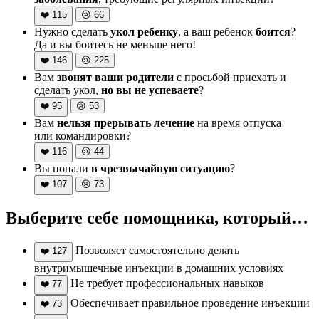
❤️
115
😢
66
Нужно сделать
укол ребенку
, а ваш ребенок
боится
?
Да и вы боитесь не меньше него!
❤️
146
😢
225
Вам
звонят ваши родители
с просьбой приехать и
сделать укол,
но вы не успеваете
?
❤️
95
😢
53
Вам
нельзя прерывать лечение
на время отпуска
или командировки?
❤️
116
😢
44
Вы попали
в чрезвычайную ситуацию
?
❤️
107
😢
73
Выберите себе помощника, который…
Позволяет самостоятельно делать
❤️
127
внутримышечные инъекции в домашних условиях
Не требует профессиональных навыков
❤️
77
Обеспечивает правильное проведение инъекции
❤️
73