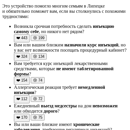
Это устройство помогло многим семьям в Липецке
и обязательно поможет вам, если вы столкнулись с похожими
трудностями:
Возникла срочная потребность сделать
инъекцию
самому себе
, но никого нет рядом?
❤️
443
😢
199
Вам или вашим близким
назначили курс инъекций
, но
у вас нет возможности посещать процедурный кабинет?
❤️
324
😢
134
Вам требуется курс инъекций лекарственными
средствами, которые
не имеют таблетированной
формы
?
❤️
154
😢
74
Аллергическая реакция требует
немедленной
инъекции
?
❤️
112
😢
72
Ежедневный
выезд медсестры
на дом
невозможен
или обходится
дорого
?
❤️
170
😢
75
Вы или ваши близкие имеют
хронические
заболевания
, требующие регулярных инъекций?