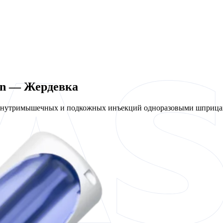
en — Жердевка
 внутримышечных и подкожных инъекций одноразовыми шприцам