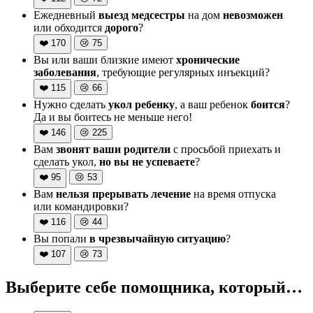
Ежедневный
выезд медсестры
на дом
невозможен
или обходится
дорого
?
❤️
170
😢
75
Вы или ваши близкие имеют
хронические
заболевания
, требующие регулярных инъекций?
❤️
115
😢
66
Нужно сделать
укол ребенку
, а ваш ребенок
боится
?
Да и вы боитесь не меньше него!
❤️
146
😢
225
Вам
звонят ваши родители
с просьбой приехать и
сделать укол,
но вы не успеваете
?
❤️
95
😢
53
Вам
нельзя прерывать лечение
на время отпуска
или командировки?
❤️
116
😢
44
Вы попали
в чрезвычайную ситуацию
?
❤️
107
😢
73
Выберите себе помощника, который…