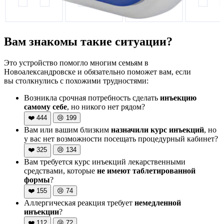
Вам знакомы такие ситуации?
Это устройство помогло многим семьям в
Новоалександровске и обязательно поможет вам, если
вы столкнулись с похожими трудностями:
Возникла срочная потребность сделать
инъекцию
самому себе
, но никого нет рядом?
❤️
444
😢
199
Вам или вашим близким
назначили курс инъекций
, но
у вас нет возможности посещать процедурный кабинет?
❤️
325
😢
134
Вам требуется курс инъекций лекарственными
средствами, которые
не имеют таблетированной
формы
?
❤️
155
😢
74
Аллергическая реакция требует
немедленной
инъекции
?
❤️
112
😢
72