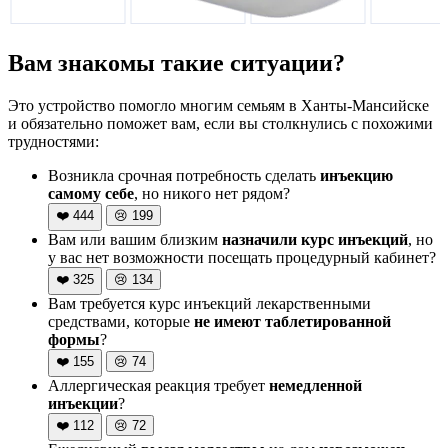
Вам знакомы такие ситуации?
Это устройство помогло многим семьям в Ханты-Мансийске
и обязательно поможет вам, если вы столкнулись с похожими
трудностями:
Возникла срочная потребность сделать
инъекцию
самому себе
, но никого нет рядом?
❤️
444
😢
199
Вам или вашим близким
назначили курс инъекций
, но
у вас нет возможности посещать процедурный кабинет?
❤️
325
😢
134
Вам требуется курс инъекций лекарственными
средствами, которые
не имеют таблетированной
формы
?
❤️
155
😢
74
Аллергическая реакция требует
немедленной
инъекции
?
❤️
112
😢
72