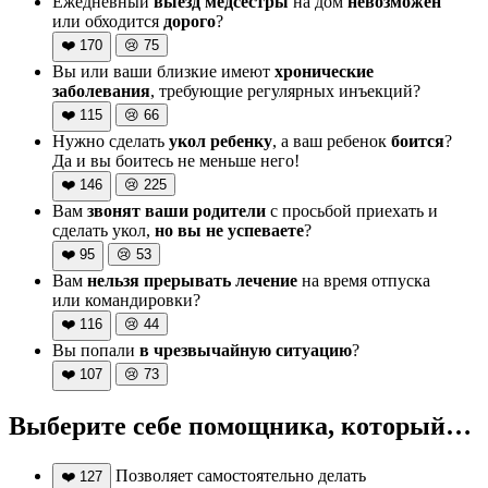
Ежедневный
выезд медсестры
на дом
невозможен
или обходится
дорого
?
❤️
170
😢
75
Вы или ваши близкие имеют
хронические
заболевания
, требующие регулярных инъекций?
❤️
115
😢
66
Нужно сделать
укол ребенку
, а ваш ребенок
боится
?
Да и вы боитесь не меньше него!
❤️
146
😢
225
Вам
звонят ваши родители
с просьбой приехать и
сделать укол,
но вы не успеваете
?
❤️
95
😢
53
Вам
нельзя прерывать лечение
на время отпуска
или командировки?
❤️
116
😢
44
Вы попали
в чрезвычайную ситуацию
?
❤️
107
😢
73
Выберите себе помощника, который…
Позволяет самостоятельно делать
❤️
127