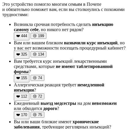
Это устройство помогло многим семьям в Почепе
и обязательно поможет вам, если вы столкнулись с похожими
трудностями:
Возникла срочная потребность сделать
инъекцию
самому себе
, но никого нет рядом?
❤️
444
😢
199
Вам или вашим близким
назначили курс инъекций
, но
у вас нет возможности посещать процедурный кабинет?
❤️
325
😢
134
Вам требуется курс инъекций лекарственными
средствами, которые
не имеют таблетированной
формы
?
❤️
155
😢
74
Аллергическая реакция требует
немедленной
инъекции
?
❤️
112
😢
72
Ежедневный
выезд медсестры
на дом
невозможен
или обходится
дорого
?
❤️
170
😢
75
Вы или ваши близкие имеют
хронические
заболевания
, требующие регулярных инъекций?