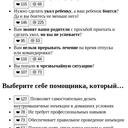
❤️
115
😢
66
Нужно сделать
укол ребенку
, а ваш ребенок
боится
?
Да и вы боитесь не меньше него!
❤️
146
😢
225
Вам
звонят ваши родители
с просьбой приехать и
сделать укол,
но вы не успеваете
?
❤️
95
😢
53
Вам
нельзя прерывать лечение
на время отпуска
или командировки?
❤️
116
😢
44
Вы попали
в чрезвычайную ситуацию
?
❤️
107
😢
73
Выберите себе помощника, который…
Позволяет самостоятельно делать
❤️
127
внутримышечные инъекции в домашних условиях
Не требует профессиональных навыков
❤️
78
Обеспечивает правильное проведение инъекции
❤️
73
Помогает снять страх перед уколом у детей