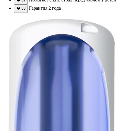
❤️
57
Гарантия 2 года
❤️
53