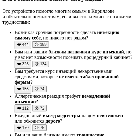
Это устройство помогло многим семьям в Кириллове
и обязательно поможет вам, если вы столкнулись с похожими
трудностями:
Возникла срочная потребность сделать
инъекцию
самому себе
, но никого нет рядом?
❤️
444
😢
199
Вам или вашим близким
назначили курс инъекций
, но
у вас нет возможности посещать процедурный кабинет?
❤️
325
😢
134
Вам требуется курс инъекций лекарственными
средствами, которые
не имеют таблетированной
формы
?
❤️
155
😢
74
Аллергическая реакция требует
немедленной
инъекции
?
❤️
112
😢
72
Ежедневный
выезд медсестры
на дом
невозможен
или обходится
дорого
?
❤️
170
😢
75
Вы или ваши близкие имеют
хронические