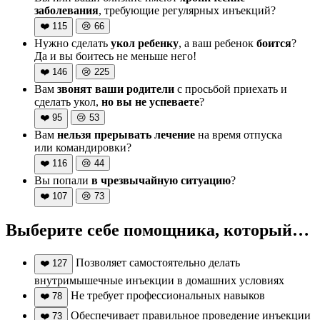
заболевания
, требующие регулярных инъекций?
❤️
115
😢
66
Нужно сделать
укол ребенку
, а ваш ребенок
боится
?
Да и вы боитесь не меньше него!
❤️
146
😢
225
Вам
звонят ваши родители
с просьбой приехать и
сделать укол,
но вы не успеваете
?
❤️
95
😢
53
Вам
нельзя прерывать лечение
на время отпуска
или командировки?
❤️
116
😢
44
Вы попали
в чрезвычайную ситуацию
?
❤️
107
😢
73
Выберите себе помощника, который…
Позволяет самостоятельно делать
❤️
127
внутримышечные инъекции в домашних условиях
Не требует профессиональных навыков
❤️
78
Обеспечивает правильное проведение инъекции
❤️
73