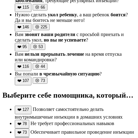
заболевания
, требующие регулярных инъекций?
❤️
115
😢
66
Нужно сделать
укол ребенку
, а ваш ребенок
боится
?
Да и вы боитесь не меньше него!
❤️
146
😢
225
Вам
звонят ваши родители
с просьбой приехать и
сделать укол,
но вы не успеваете
?
❤️
95
😢
53
Вам
нельзя прерывать лечение
на время отпуска
или командировки?
❤️
116
😢
44
Вы попали
в чрезвычайную ситуацию
?
❤️
107
😢
73
Выберите себе помощника, который…
Позволяет самостоятельно делать
❤️
127
внутримышечные инъекции в домашних условиях
Не требует профессиональных навыков
❤️
78
Обеспечивает правильное проведение инъекции
❤️
73