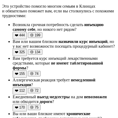
Это устройство помогло многим семьям в Клинцах
и обязательно поможет вам, если вы столкнулись с похожими
трудностями:
Возникла срочная потребность сделать
инъекцию
самому себе
, но никого нет рядом?
❤️
444
😢
199
Вам или вашим близким
назначили курс инъекций
, но
у вас нет возможности посещать процедурный кабинет?
❤️
325
😢
134
Вам требуется курс инъекций лекарственными
средствами, которые
не имеют таблетированной
формы
?
❤️
155
😢
74
Аллергическая реакция требует
немедленной
инъекции
?
❤️
112
😢
72
Ежедневный
выезд медсестры
на дом
невозможен
или обходится
дорого
?
❤️
170
😢
75
Вы или ваши близкие имеют
хронические