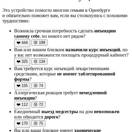
Это устройство помогло многим семьям в Оренбурге
и обязательно поможет вам, если вы столкнулись с похожими
трудностями:
Возникла срочная потребность сделать
инъекцию
самому себе
, но никого нет рядом?
❤️
444
😢
199
Вам или вашим близким
назначили курс инъекций
, но
у вас нет возможности посещать процедурный кабинет?
❤️
325
😢
134
Вам требуется курс инъекций лекарственными
средствами, которые
не имеют таблетированной
формы
?
❤️
155
😢
74
Аллергическая реакция требует
немедленной
инъекции
?
❤️
112
😢
72
Ежедневный
выезд медсестры
на дом
невозможен
или обходится
дорого
?
❤️
170
😢
75
Вы или ваши близкие имеют
хронические