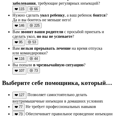
заболевания
, требующие регулярных инъекций?
❤️
115
😢
66
Нужно сделать
укол ребенку
, а ваш ребенок
боится
?
Да и вы боитесь не меньше него!
❤️
146
😢
225
Вам
звонят ваши родители
с просьбой приехать и
сделать укол,
но вы не успеваете
?
❤️
95
😢
53
Вам
нельзя прерывать лечение
на время отпуска
или командировки?
❤️
116
😢
44
Вы попали
в чрезвычайную ситуацию
?
❤️
107
😢
73
Выберите себе помощника, который…
Позволяет самостоятельно делать
❤️
127
внутримышечные инъекции в домашних условиях
Не требует профессиональных навыков
❤️
77
Обеспечивает правильное проведение инъекции
❤️
73