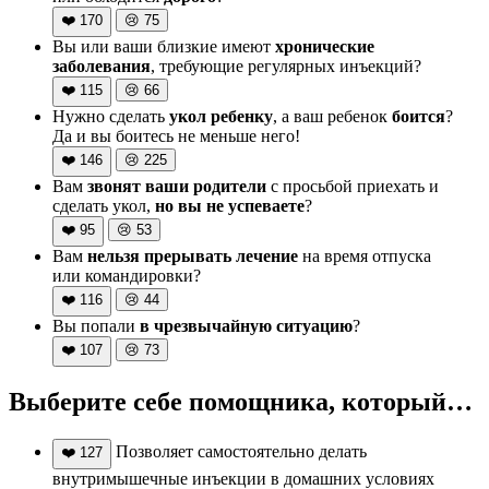
❤️
170
😢
75
Вы или ваши близкие имеют
хронические
заболевания
, требующие регулярных инъекций?
❤️
115
😢
66
Нужно сделать
укол ребенку
, а ваш ребенок
боится
?
Да и вы боитесь не меньше него!
❤️
146
😢
225
Вам
звонят ваши родители
с просьбой приехать и
сделать укол,
но вы не успеваете
?
❤️
95
😢
53
Вам
нельзя прерывать лечение
на время отпуска
или командировки?
❤️
116
😢
44
Вы попали
в чрезвычайную ситуацию
?
❤️
107
😢
73
Выберите себе помощника, который…
Позволяет самостоятельно делать
❤️
127
внутримышечные инъекции в домашних условиях