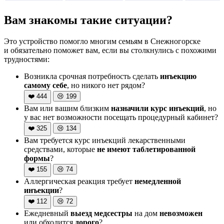
Вам знакомы такие ситуации?
Это устройство помогло многим семьям в Снежногорске
и обязательно поможет вам, если вы столкнулись с похожими
трудностями:
Возникла срочная потребность сделать
инъекцию
самому себе
, но никого нет рядом?
❤️
444
😢
199
Вам или вашим близким
назначили курс инъекций
, но
у вас нет возможности посещать процедурный кабинет?
❤️
325
😢
134
Вам требуется курс инъекций лекарственными
средствами, которые
не имеют таблетированной
формы
?
❤️
155
😢
74
Аллергическая реакция требует
немедленной
инъекции
?
❤️
112
😢
72
Ежедневный
выезд медсестры
на дом
невозможен
или обходится
дорого
?