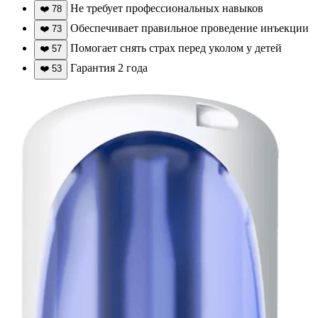
Не требует профессиональных навыков
❤️
78
Обеспечивает правильное проведение инъекции
❤️
73
Помогает снять страх перед уколом у детей
❤️
57
Гарантия 2 года
❤️
53