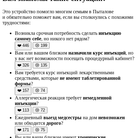
Это устройство помогло многим семьям в Пыталове
и обязательно поможет вам, если вы столкнулись с похожими
трудностями:
Возникла срочная потребность сделать
инъекцию
самому себе
, но никого нет рядом?
❤️
446
😢
199
Вам или вашим близким
назначили курс инъекций
, но
у вас нет возможности посещать процедурный кабинет?
❤️
326
😢
135
Вам требуется курс инъекций лекарственными
средствами, которые
не имеют таблетированной
формы
?
❤️
157
😢
74
Аллергическая реакция требует
немедленной
инъекции
?
❤️
113
😢
72
Ежедневный
выезд медсестры
на дом
невозможен
или обходится
дорого
?
❤️
171
😢
75
Вы или ваши близкие имеют
хронические