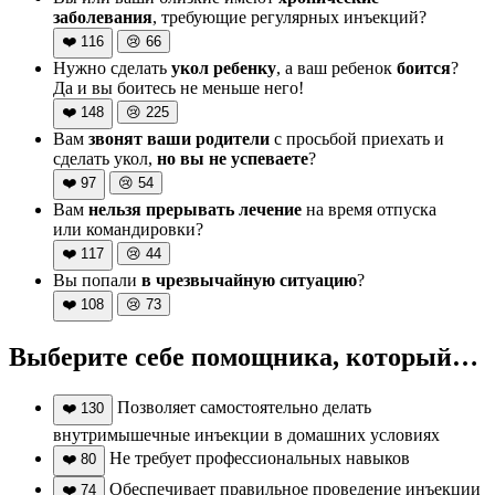
заболевания
, требующие регулярных инъекций?
❤️
116
😢
66
Нужно сделать
укол ребенку
, а ваш ребенок
боится
?
Да и вы боитесь не меньше него!
❤️
148
😢
225
Вам
звонят ваши родители
с просьбой приехать и
сделать укол,
но вы не успеваете
?
❤️
97
😢
54
Вам
нельзя прерывать лечение
на время отпуска
или командировки?
❤️
117
😢
44
Вы попали
в чрезвычайную ситуацию
?
❤️
108
😢
73
Выберите себе помощника, который…
Позволяет самостоятельно делать
❤️
130
внутримышечные инъекции в домашних условиях
Не требует профессиональных навыков
❤️
80
Обеспечивает правильное проведение инъекции
❤️
74