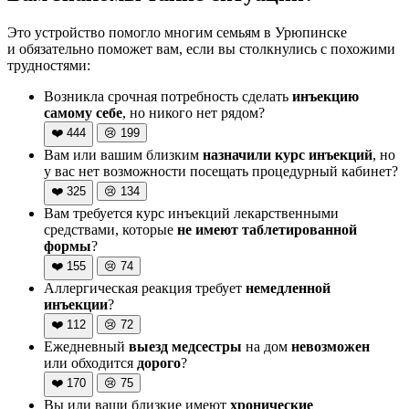
Это устройство помогло многим семьям в Урюпинске
и обязательно поможет вам, если вы столкнулись с похожими
трудностями:
Возникла срочная потребность сделать
инъекцию
самому себе
, но никого нет рядом?
❤️
444
😢
199
Вам или вашим близким
назначили курс инъекций
, но
у вас нет возможности посещать процедурный кабинет?
❤️
325
😢
134
Вам требуется курс инъекций лекарственными
средствами, которые
не имеют таблетированной
формы
?
❤️
155
😢
74
Аллергическая реакция требует
немедленной
инъекции
?
❤️
112
😢
72
Ежедневный
выезд медсестры
на дом
невозможен
или обходится
дорого
?
❤️
170
😢
75
Вы или ваши близкие имеют
хронические