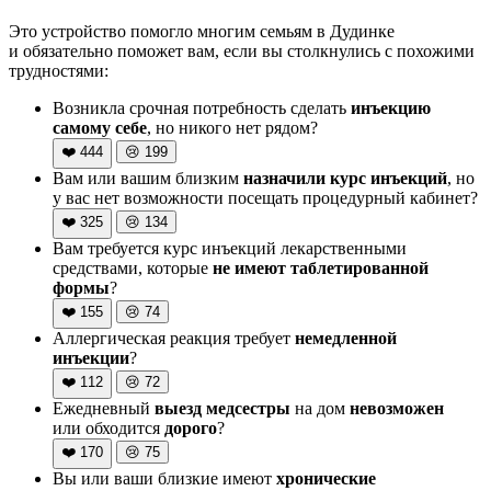
Это устройство помогло многим семьям в Дудинке
и обязательно поможет вам, если вы столкнулись с похожими
трудностями:
Возникла срочная потребность сделать
инъекцию
самому себе
, но никого нет рядом?
❤️
444
😢
199
Вам или вашим близким
назначили курс инъекций
, но
у вас нет возможности посещать процедурный кабинет?
❤️
325
😢
134
Вам требуется курс инъекций лекарственными
средствами, которые
не имеют таблетированной
формы
?
❤️
155
😢
74
Аллергическая реакция требует
немедленной
инъекции
?
❤️
112
😢
72
Ежедневный
выезд медсестры
на дом
невозможен
или обходится
дорого
?
❤️
170
😢
75
Вы или ваши близкие имеют
хронические