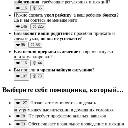
заболевания
, требующие регулярных инъекций?
❤️
115
😢
66
Нужно сделать
укол ребенку
, а ваш ребенок
боится
?
Да и вы боитесь не меньше него!
❤️
146
😢
225
Вам
звонят ваши родители
с просьбой приехать и
сделать укол,
но вы не успеваете
?
❤️
95
😢
53
Вам
нельзя прерывать лечение
на время отпуска
или командировки?
❤️
116
😢
44
Вы попали
в чрезвычайную ситуацию
?
❤️
107
😢
73
Выберите себе помощника, который…
Позволяет самостоятельно делать
❤️
127
внутримышечные инъекции в домашних условиях
Не требует профессиональных навыков
❤️
78
Обеспечивает правильное проведение инъекции
❤️
73