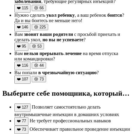
заболевания
, требующие регулярных инъекций?
❤️
115
😢
66
Нужно сделать
укол ребенку
, а ваш ребенок
боится
?
Да и вы боитесь не меньше него!
❤️
146
😢
225
Вам
звонят ваши родители
с просьбой приехать и
сделать укол,
но вы не успеваете
?
❤️
95
😢
53
Вам
нельзя прерывать лечение
на время отпуска
или командировки?
❤️
116
😢
44
Вы попали
в чрезвычайную ситуацию
?
❤️
107
😢
73
Выберите себе помощника, который…
Позволяет самостоятельно делать
❤️
127
внутримышечные инъекции в домашних условиях
Не требует профессиональных навыков
❤️
77
Обеспечивает правильное проведение инъекции
❤️
73