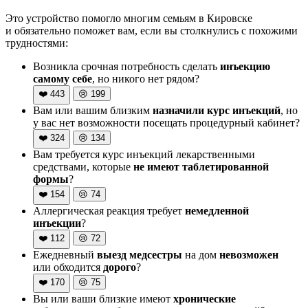
Это устройство помогло многим семьям в Кировске
и обязательно поможет вам, если вы столкнулись с похожими
трудностями:
Возникла срочная потребность сделать
инъекцию
самому себе
, но никого нет рядом?
❤️
443
😢
199
Вам или вашим близким
назначили курс инъекций
, но
у вас нет возможности посещать процедурный кабинет?
❤️
324
😢
134
Вам требуется курс инъекций лекарственными
средствами, которые
не имеют таблетированной
формы
?
❤️
154
😢
74
Аллергическая реакция требует
немедленной
инъекции
?
❤️
112
😢
72
Ежедневный
выезд медсестры
на дом
невозможен
или обходится
дорого
?
❤️
170
😢
75
Вы или ваши близкие имеют
хронические