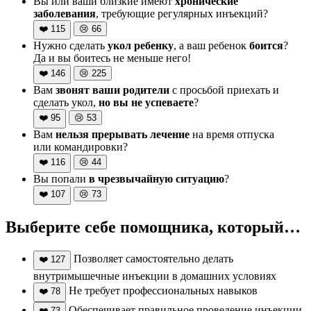
Вы или ваши близкие имеют
хронические
заболевания
, требующие регулярных инъекций?
❤️
115
😢
66
Нужно сделать
укол ребенку
, а ваш ребенок
боится
?
Да и вы боитесь не меньше него!
❤️
146
😢
225
Вам
звонят ваши родители
с просьбой приехать и
сделать укол,
но вы не успеваете
?
❤️
95
😢
53
Вам
нельзя прерывать лечение
на время отпуска
или командировки?
❤️
116
😢
44
Вы попали
в чрезвычайную ситуацию
?
❤️
107
😢
73
Выберите себе помощника, который…
Позволяет самостоятельно делать
❤️
127
внутримышечные инъекции в домашних условиях
Не требует профессиональных навыков
❤️
78
Обеспечивает правильное проведение инъекции
❤️
73