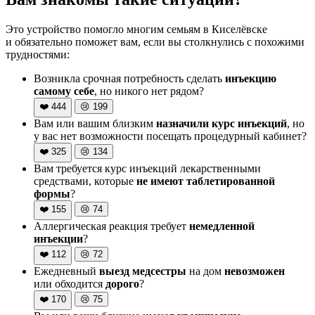
Это устройство помогло многим семьям в Киселёвске
и обязательно поможет вам, если вы столкнулись с похожими
трудностями:
Возникла срочная потребность сделать
инъекцию
самому себе
, но никого нет рядом?
❤️
444
😢
199
Вам или вашим близким
назначили курс инъекций
, но
у вас нет возможности посещать процедурный кабинет?
❤️
325
😢
134
Вам требуется курс инъекций лекарственными
средствами, которые
не имеют таблетированной
формы
?
❤️
155
😢
74
Аллергическая реакция требует
немедленной
инъекции
?
❤️
112
😢
72
Ежедневный
выезд медсестры
на дом
невозможен
или обходится
дорого
?
❤️
170
😢
75