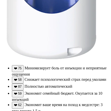
Минимизирует боль от инъекции и неприятные
❤️
75
ощущения
Снижает психологический страх перед уколами
❤️
58
Полностью автоматический
❤️
87
Экономит семейный бюджет. Окупается за 10
❤️
59
инъекций
Экономит ваше время на поход к медсестре: 3
❤️
62
мин вместо 1,5 ч.