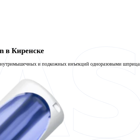
n в Киренске
 внутримышечных и подкожных инъекций одноразовыми шприцам