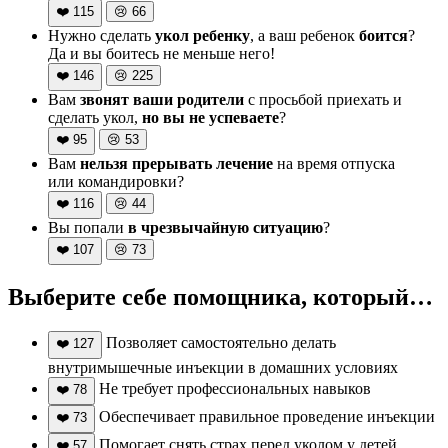
❤️
115
😢
66
Нужно сделать
укол ребенку
, а ваш ребенок
боится
?
Да и вы боитесь не меньше него!
❤️
146
😢
225
Вам
звонят ваши родители
с просьбой приехать и
сделать укол,
но вы не успеваете
?
❤️
95
😢
53
Вам
нельзя прерывать лечение
на время отпуска
или командировки?
❤️
116
😢
44
Вы попали
в чрезвычайную ситуацию
?
❤️
107
😢
73
Выберите себе помощника, который…
Позволяет самостоятельно делать
❤️
127
внутримышечные инъекции в домашних условиях
Не требует профессиональных навыков
❤️
78
Обеспечивает правильное проведение инъекции
❤️
73
Помогает снять страх перед уколом у детей
❤️
57