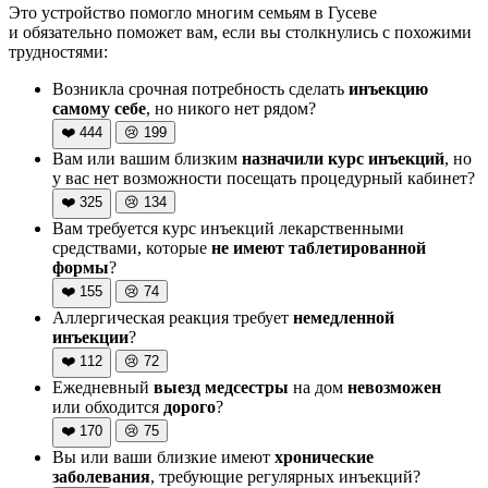
Это устройство помогло многим семьям в Гусеве
и обязательно поможет вам, если вы столкнулись с похожими
трудностями:
Возникла срочная потребность сделать
инъекцию
самому себе
, но никого нет рядом?
❤️
444
😢
199
Вам или вашим близким
назначили курс инъекций
, но
у вас нет возможности посещать процедурный кабинет?
❤️
325
😢
134
Вам требуется курс инъекций лекарственными
средствами, которые
не имеют таблетированной
формы
?
❤️
155
😢
74
Аллергическая реакция требует
немедленной
инъекции
?
❤️
112
😢
72
Ежедневный
выезд медсестры
на дом
невозможен
или обходится
дорого
?
❤️
170
😢
75
Вы или ваши близкие имеют
хронические
заболевания
, требующие регулярных инъекций?