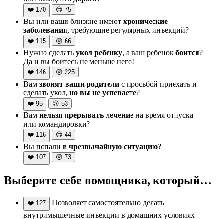
❤️
170
😢
75
Вы или ваши близкие имеют
хронические
заболевания
, требующие регулярных инъекций?
❤️
115
😢
66
Нужно сделать
укол ребенку
, а ваш ребенок
боится
?
Да и вы боитесь не меньше него!
❤️
146
😢
225
Вам
звонят ваши родители
с просьбой приехать и
сделать укол,
но вы не успеваете
?
❤️
95
😢
53
Вам
нельзя прерывать лечение
на время отпуска
или командировки?
❤️
116
😢
44
Вы попали
в чрезвычайную ситуацию
?
❤️
107
😢
73
Выберите себе помощника, который…
Позволяет самостоятельно делать
❤️
127
внутримышечные инъекции в домашних условиях