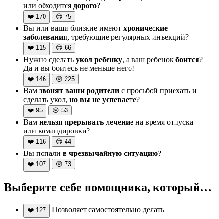
или обходится
дорого
?
❤️
170
😢
75
Вы или ваши близкие имеют
хронические
заболевания
, требующие регулярных инъекций?
❤️
115
😢
66
Нужно сделать
укол ребенку
, а ваш ребенок
боится
?
Да и вы боитесь не меньше него!
❤️
146
😢
225
Вам
звонят ваши родители
с просьбой приехать и
сделать укол,
но вы не успеваете
?
❤️
95
😢
53
Вам
нельзя прерывать лечение
на время отпуска
или командировки?
❤️
116
😢
44
Вы попали
в чрезвычайную ситуацию
?
❤️
107
😢
73
Выберите себе помощника, который…
Позволяет самостоятельно делать
❤️
127