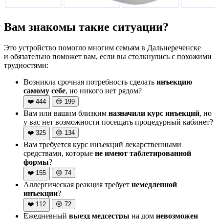
Вам знакомы такие ситуации?
Это устройство помогло многим семьям в Дальнереченске
и обязательно поможет вам, если вы столкнулись с похожими
трудностями:
Возникла срочная потребность сделать
инъекцию
самому себе
, но никого нет рядом?
❤️
444
😢
199
Вам или вашим близким
назначили курс инъекций
, но
у вас нет возможности посещать процедурный кабинет?
❤️
325
😢
134
Вам требуется курс инъекций лекарственными
средствами, которые
не имеют таблетированной
формы
?
❤️
155
😢
74
Аллергическая реакция требует
немедленной
инъекции
?
❤️
112
😢
72
Ежедневный
выезд медсестры
на дом
невозможен