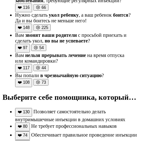
заболевания
, требующие регулярных инъекций?
❤️
116
😢
66
Нужно сделать
укол ребенку
, а ваш ребенок
боится
?
Да и вы боитесь не меньше него!
❤️
148
😢
225
Вам
звонят ваши родители
с просьбой приехать и
сделать укол,
но вы не успеваете
?
❤️
97
😢
54
Вам
нельзя прерывать лечение
на время отпуска
или командировки?
❤️
117
😢
44
Вы попали
в чрезвычайную ситуацию
?
❤️
108
😢
73
Выберите себе помощника, который…
Позволяет самостоятельно делать
❤️
130
внутримышечные инъекции в домашних условиях
Не требует профессиональных навыков
❤️
80
Обеспечивает правильное проведение инъекции
❤️
74