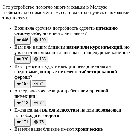
Это устройство помогло многим семьям в Мелеузе
и обязательно поможет вам, если вы столкнулись с похожими
трудностями:
Возникла срочная потребность сделать
инъекцию
самому себе
, но никого нет рядом?
❤️
446
😢
199
Вам или вашим близким
назначили курс инъекций
, но
у вас нет возможности посещать процедурный кабинет?
❤️
326
😢
135
Вам требуется курс инъекций лекарственными
средствами, которые
не имеют таблетированной
формы
?
❤️
157
😢
74
Аллергическая реакция требует
немедленной
инъекции
?
❤️
113
😢
72
Ежедневный
выезд медсестры
на дом
невозможен
или обходится
дорого
?
❤️
171
😢
75
Вы или ваши близкие имеют
хронические