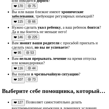
или обходится
дорого
?
❤️
170
😢
75
Вы или ваши близкие имеют
хронические
заболевания
, требующие регулярных инъекций?
❤️
115
😢
66
Нужно сделать
укол ребенку
, а ваш ребенок
боится
?
Да и вы боитесь не меньше него!
❤️
146
😢
225
Вам
звонят ваши родители
с просьбой приехать и
сделать укол,
но вы не успеваете
?
❤️
95
😢
53
Вам
нельзя прерывать лечение
на время отпуска
или командировки?
❤️
116
😢
44
Вы попали
в чрезвычайную ситуацию
?
❤️
107
😢
73
Выберите себе помощника, который…
Позволяет самостоятельно делать
❤️
127
внутримышечные инъекции в домашних условиях