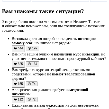
Вам знакомы такие ситуации?
Это устройство помогло многим семьям в Нижнем Тагиле
и обязательно поможет вам, если вы столкнулись с похожими
трудностями:
Возникла срочная потребность сделать
инъекцию
самому себе
, но никого нет рядом?
❤️
444
😢
199
Вам или вашим близким
назначили курс инъекций
, но
у вас нет возможности посещать процедурный кабинет?
❤️
325
😢
134
Вам требуется курс инъекций лекарственными
средствами, которые
не имеют таблетированной
формы
?
❤️
155
😢
74
Аллергическая реакция требует
немедленной
инъекции
?
❤️
112
😢
72
Ежедневный
выезд медсестры
на дом
невозможен