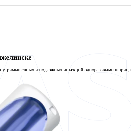
нжелинске
 внутримышечных и подкожных инъекций одноразовыми шприцам