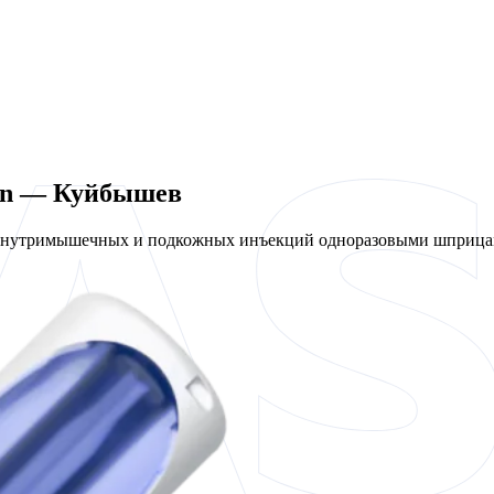
len — Куйбышев
 внутримышечных и подкожных инъекций одноразовыми шприцам