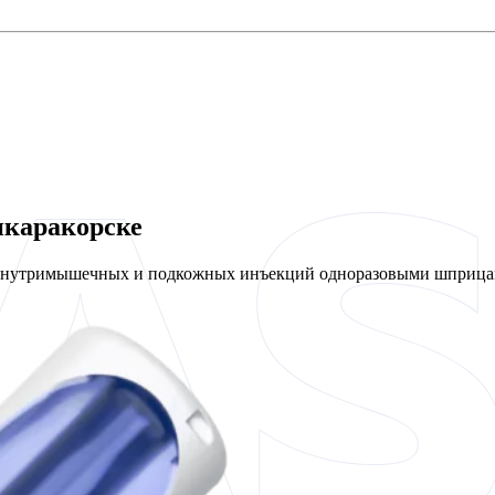
икаракорске
 внутримышечных и подкожных инъекций одноразовыми шприцам