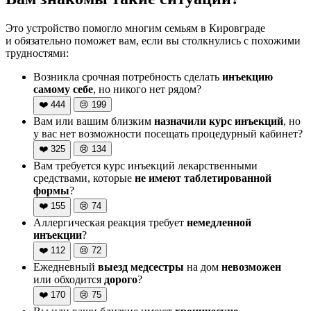
Это устройство помогло многим семьям в Кировграде
и обязательно поможет вам, если вы столкнулись с похожими
трудностями:
Возникла срочная потребность сделать
инъекцию
самому себе
, но никого нет рядом?
❤️
444
😢
199
Вам или вашим близким
назначили курс инъекций
, но
у вас нет возможности посещать процедурный кабинет?
❤️
325
😢
134
Вам требуется курс инъекций лекарственными
средствами, которые
не имеют таблетированной
формы
?
❤️
155
😢
74
Аллергическая реакция требует
немедленной
инъекции
?
❤️
112
😢
72
Ежедневный
выезд медсестры
на дом
невозможен
или обходится
дорого
?
❤️
170
😢
75