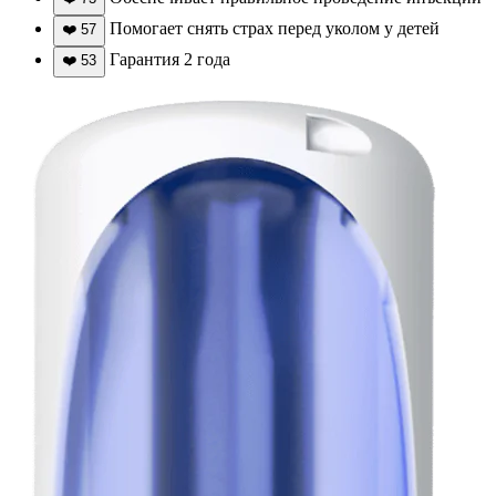
Помогает снять страх перед уколом у детей
❤️
57
Гарантия 2 года
❤️
53