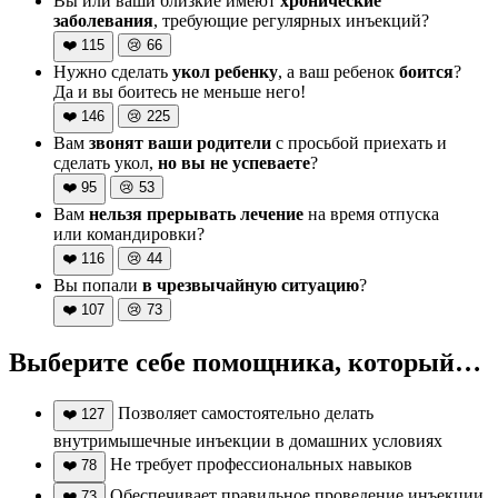
Вы или ваши близкие имеют
хронические
заболевания
, требующие регулярных инъекций?
❤️
115
😢
66
Нужно сделать
укол ребенку
, а ваш ребенок
боится
?
Да и вы боитесь не меньше него!
❤️
146
😢
225
Вам
звонят ваши родители
с просьбой приехать и
сделать укол,
но вы не успеваете
?
❤️
95
😢
53
Вам
нельзя прерывать лечение
на время отпуска
или командировки?
❤️
116
😢
44
Вы попали
в чрезвычайную ситуацию
?
❤️
107
😢
73
Выберите себе помощника, который…
Позволяет самостоятельно делать
❤️
127
внутримышечные инъекции в домашних условиях
Не требует профессиональных навыков
❤️
78
Обеспечивает правильное проведение инъекции
❤️
73