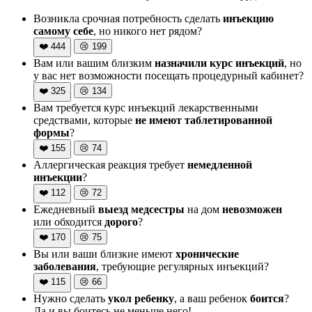
Возникла срочная потребность сделать
инъекцию
самому себе
, но никого нет рядом?
❤️
444
😢
199
Вам или вашим близким
назначили курс инъекций
, но
у вас нет возможности посещать процедурный кабинет?
❤️
325
😢
134
Вам требуется курс инъекций лекарственными
средствами, которые
не имеют таблетированной
формы
?
❤️
155
😢
74
Аллергическая реакция требует
немедленной
инъекции
?
❤️
112
😢
72
Ежедневный
выезд медсестры
на дом
невозможен
или обходится
дорого
?
❤️
170
😢
75
Вы или ваши близкие имеют
хронические
заболевания
, требующие регулярных инъекций?
❤️
115
😢
66
Нужно сделать
укол ребенку
, а ваш ребенок
боится
?
Да и вы боитесь не меньше него!