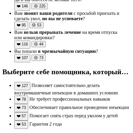
❤️
146
😢
225
Вам
звонят ваши родители
с просьбой приехать и
сделать укол,
но вы не успеваете
?
❤️
95
😢
53
Вам
нельзя прерывать лечение
на время отпуска
или командировки?
❤️
116
😢
44
Вы попали
в чрезвычайную ситуацию
?
❤️
107
😢
73
Выберите себе помощника, который…
Позволяет самостоятельно делать
❤️
127
внутримышечные инъекции в домашних условиях
Не требует профессиональных навыков
❤️
78
Обеспечивает правильное проведение инъекции
❤️
73
Помогает снять страх перед уколом у детей
❤️
57
Гарантия 2 года
❤️
53