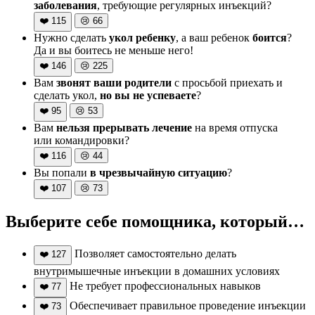
заболевания
, требующие регулярных инъекций?
❤️
115
😢
66
Нужно сделать
укол ребенку
, а ваш ребенок
боится
?
Да и вы боитесь не меньше него!
❤️
146
😢
225
Вам
звонят ваши родители
с просьбой приехать и
сделать укол,
но вы не успеваете
?
❤️
95
😢
53
Вам
нельзя прерывать лечение
на время отпуска
или командировки?
❤️
116
😢
44
Вы попали
в чрезвычайную ситуацию
?
❤️
107
😢
73
Выберите себе помощника, который…
Позволяет самостоятельно делать
❤️
127
внутримышечные инъекции в домашних условиях
Не требует профессиональных навыков
❤️
77
Обеспечивает правильное проведение инъекции
❤️
73