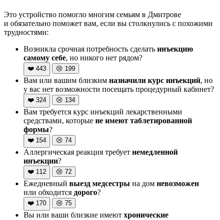
Это устройство помогло многим семьям в Дмитрове
и обязательно поможет вам, если вы столкнулись с похожими
трудностями:
Возникла срочная потребность сделать
инъекцию
самому себе
, но никого нет рядом?
❤️
443
😢
199
Вам или вашим близким
назначили курс инъекций
, но
у вас нет возможности посещать процедурный кабинет?
❤️
324
😢
134
Вам требуется курс инъекций лекарственными
средствами, которые
не имеют таблетированной
формы
?
❤️
154
😢
74
Аллергическая реакция требует
немедленной
инъекции
?
❤️
112
😢
72
Ежедневный
выезд медсестры
на дом
невозможен
или обходится
дорого
?
❤️
170
😢
75
Вы или ваши близкие имеют
хронические