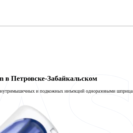
en в Петровске-Забайкальском
 внутримышечных и подкожных инъекций одноразовыми шприцам