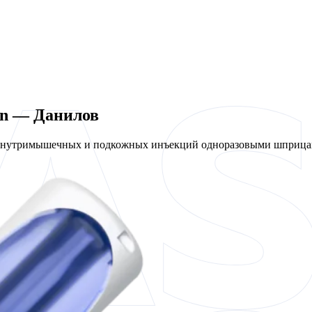
en — Данилов
 внутримышечных и подкожных инъекций одноразовыми шприцам