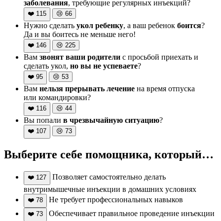
заболевания
, требующие регулярных инъекций?
❤️
115
😢
66
Нужно сделать
укол ребенку
, а ваш ребенок
боится
?
Да и вы боитесь не меньше него!
❤️
146
😢
225
Вам
звонят ваши родители
с просьбой приехать и
сделать укол,
но вы не успеваете
?
❤️
95
😢
53
Вам
нельзя прерывать лечение
на время отпуска
или командировки?
❤️
116
😢
44
Вы попали
в чрезвычайную ситуацию
?
❤️
107
😢
73
Выберите себе помощника, который…
Позволяет самостоятельно делать
❤️
127
внутримышечные инъекции в домашних условиях
Не требует профессиональных навыков
❤️
78
Обеспечивает правильное проведение инъекции
❤️
73