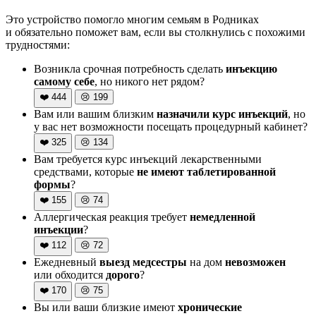
Это устройство помогло многим семьям в Родниках
и обязательно поможет вам, если вы столкнулись с похожими
трудностями:
Возникла срочная потребность сделать
инъекцию
самому себе
, но никого нет рядом?
❤️
444
😢
199
Вам или вашим близким
назначили курс инъекций
, но
у вас нет возможности посещать процедурный кабинет?
❤️
325
😢
134
Вам требуется курс инъекций лекарственными
средствами, которые
не имеют таблетированной
формы
?
❤️
155
😢
74
Аллергическая реакция требует
немедленной
инъекции
?
❤️
112
😢
72
Ежедневный
выезд медсестры
на дом
невозможен
или обходится
дорого
?
❤️
170
😢
75
Вы или ваши близкие имеют
хронические