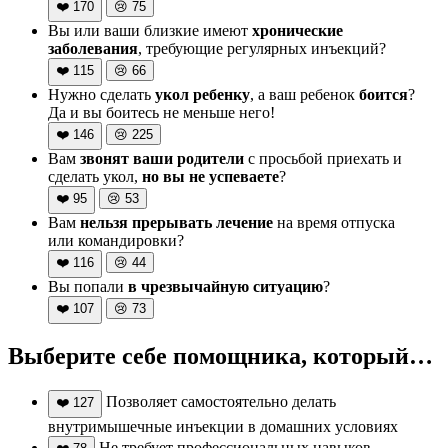
❤️
170
😢
75
Вы или ваши близкие имеют
хронические
заболевания
, требующие регулярных инъекций?
❤️
115
😢
66
Нужно сделать
укол ребенку
, а ваш ребенок
боится
?
Да и вы боитесь не меньше него!
❤️
146
😢
225
Вам
звонят ваши родители
с просьбой приехать и
сделать укол,
но вы не успеваете
?
❤️
95
😢
53
Вам
нельзя прерывать лечение
на время отпуска
или командировки?
❤️
116
😢
44
Вы попали
в чрезвычайную ситуацию
?
❤️
107
😢
73
Выберите себе помощника, который…
Позволяет самостоятельно делать
❤️
127
внутримышечные инъекции в домашних условиях
Не требует профессиональных навыков