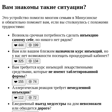
Вам знакомы такие ситуации?
Это устройство помогло многим семьям в Минусинске
и обязательно поможет вам, если вы столкнулись с похожими
трудностями:
Возникла срочная потребность сделать
инъекцию
самому себе
, но никого нет рядом?
❤️
444
😢
199
Вам или вашим близким
назначили курс инъекций
, но
у вас нет возможности посещать процедурный кабинет?
❤️
325
😢
134
Вам требуется курс инъекций лекарственными
средствами, которые
не имеют таблетированной
формы
?
❤️
155
😢
74
Аллергическая реакция требует
немедленной
инъекции
?
❤️
112
😢
72
Ежедневный
выезд медсестры
на дом
невозможен
или обходится
дорого
?