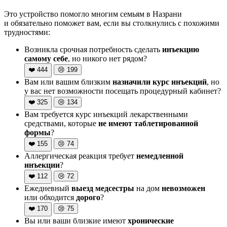
Это устройство помогло многим семьям в Назрани
и обязательно поможет вам, если вы столкнулись с похожими
трудностями:
Возникла срочная потребность сделать
инъекцию
самому себе
, но никого нет рядом?
❤️
444
😢
199
Вам или вашим близким
назначили курс инъекций
, но
у вас нет возможности посещать процедурный кабинет?
❤️
325
😢
134
Вам требуется курс инъекций лекарственными
средствами, которые
не имеют таблетированной
формы
?
❤️
155
😢
74
Аллергическая реакция требует
немедленной
инъекции
?
❤️
112
😢
72
Ежедневный
выезд медсестры
на дом
невозможен
или обходится
дорого
?
❤️
170
😢
75
Вы или ваши близкие имеют
хронические