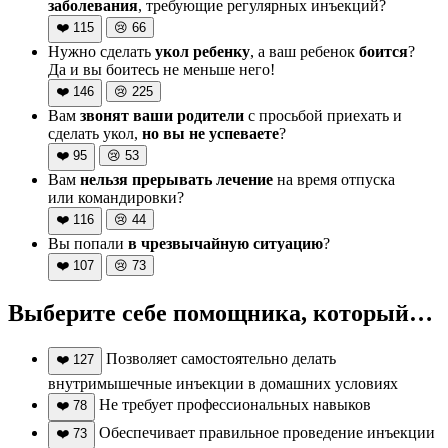
заболевания
, требующие регулярных инъекций?
❤️
115
😢
66
Нужно сделать
укол ребенку
, а ваш ребенок
боится
?
Да и вы боитесь не меньше него!
❤️
146
😢
225
Вам
звонят ваши родители
с просьбой приехать и
сделать укол,
но вы не успеваете
?
❤️
95
😢
53
Вам
нельзя прерывать лечение
на время отпуска
или командировки?
❤️
116
😢
44
Вы попали
в чрезвычайную ситуацию
?
❤️
107
😢
73
Выберите себе помощника, который…
Позволяет самостоятельно делать
❤️
127
внутримышечные инъекции в домашних условиях
Не требует профессиональных навыков
❤️
78
Обеспечивает правильное проведение инъекции
❤️
73