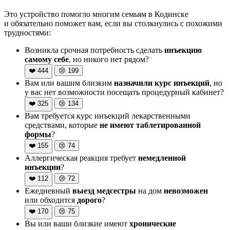
Это устройство помогло многим семьям в Кодинске
и обязательно поможет вам, если вы столкнулись с похожими
трудностями:
Возникла срочная потребность сделать
инъекцию
самому себе
, но никого нет рядом?
❤️
444
😢
199
Вам или вашим близким
назначили курс инъекций
, но
у вас нет возможности посещать процедурный кабинет?
❤️
325
😢
134
Вам требуется курс инъекций лекарственными
средствами, которые
не имеют таблетированной
формы
?
❤️
155
😢
74
Аллергическая реакция требует
немедленной
инъекции
?
❤️
112
😢
72
Ежедневный
выезд медсестры
на дом
невозможен
или обходится
дорого
?
❤️
170
😢
75
Вы или ваши близкие имеют
хронические