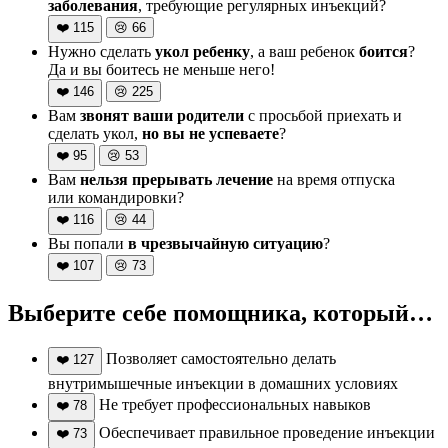
заболевания
, требующие регулярных инъекций?
❤️
115
😢
66
Нужно сделать
укол ребенку
, а ваш ребенок
боится
?
Да и вы боитесь не меньше него!
❤️
146
😢
225
Вам
звонят ваши родители
с просьбой приехать и
сделать укол,
но вы не успеваете
?
❤️
95
😢
53
Вам
нельзя прерывать лечение
на время отпуска
или командировки?
❤️
116
😢
44
Вы попали
в чрезвычайную ситуацию
?
❤️
107
😢
73
Выберите себе помощника, который…
Позволяет самостоятельно делать
❤️
127
внутримышечные инъекции в домашних условиях
Не требует профессиональных навыков
❤️
78
Обеспечивает правильное проведение инъекции
❤️
73