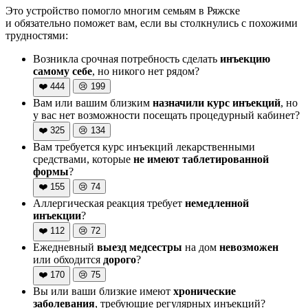
Это устройство помогло многим семьям в Ряжске
и обязательно поможет вам, если вы столкнулись с похожими
трудностями:
Возникла срочная потребность сделать
инъекцию
самому себе
, но никого нет рядом?
❤️
444
😢
199
Вам или вашим близким
назначили курс инъекций
, но
у вас нет возможности посещать процедурный кабинет?
❤️
325
😢
134
Вам требуется курс инъекций лекарственными
средствами, которые
не имеют таблетированной
формы
?
❤️
155
😢
74
Аллергическая реакция требует
немедленной
инъекции
?
❤️
112
😢
72
Ежедневный
выезд медсестры
на дом
невозможен
или обходится
дорого
?
❤️
170
😢
75
Вы или ваши близкие имеют
хронические
заболевания
, требующие регулярных инъекций?