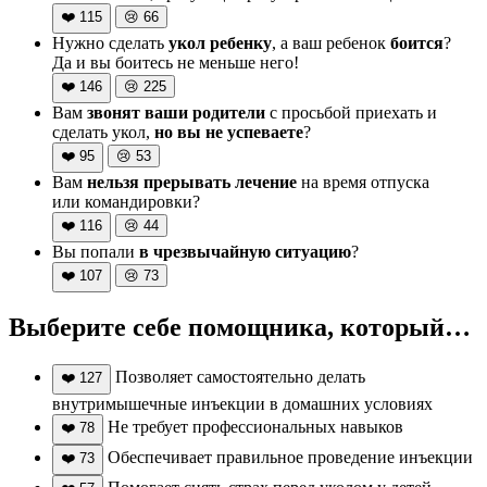
❤️
115
😢
66
Нужно сделать
укол ребенку
, а ваш ребенок
боится
?
Да и вы боитесь не меньше него!
❤️
146
😢
225
Вам
звонят ваши родители
с просьбой приехать и
сделать укол,
но вы не успеваете
?
❤️
95
😢
53
Вам
нельзя прерывать лечение
на время отпуска
или командировки?
❤️
116
😢
44
Вы попали
в чрезвычайную ситуацию
?
❤️
107
😢
73
Выберите себе помощника, который…
Позволяет самостоятельно делать
❤️
127
внутримышечные инъекции в домашних условиях
Не требует профессиональных навыков
❤️
78
Обеспечивает правильное проведение инъекции
❤️
73