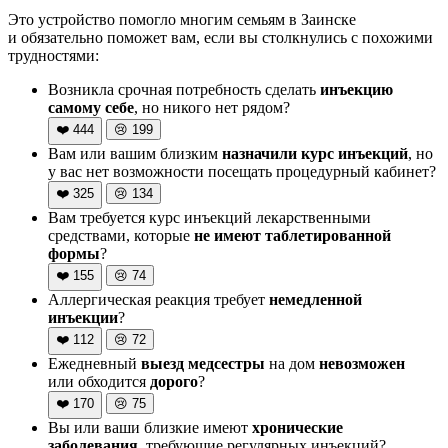
Это устройство помогло многим семьям в Заинске
и обязательно поможет вам, если вы столкнулись с похожими
трудностями:
Возникла срочная потребность сделать
инъекцию
самому себе
, но никого нет рядом?
❤️
444
😢
199
Вам или вашим близким
назначили курс инъекций
, но
у вас нет возможности посещать процедурный кабинет?
❤️
325
😢
134
Вам требуется курс инъекций лекарственными
средствами, которые
не имеют таблетированной
формы
?
❤️
155
😢
74
Аллергическая реакция требует
немедленной
инъекции
?
❤️
112
😢
72
Ежедневный
выезд медсестры
на дом
невозможен
или обходится
дорого
?
❤️
170
😢
75
Вы или ваши близкие имеют
хронические
заболевания
, требующие регулярных инъекций?