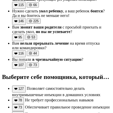
❤️
115
😢
66
Нужно сделать
укол ребенку
, а ваш ребенок
боится
?
Да и вы боитесь не меньше него!
❤️
146
😢
225
Вам
звонят ваши родители
с просьбой приехать и
сделать укол,
но вы не успеваете
?
❤️
95
😢
53
Вам
нельзя прерывать лечение
на время отпуска
или командировки?
❤️
116
😢
44
Вы попали
в чрезвычайную ситуацию
?
❤️
107
😢
73
Выберите себе помощника, который…
Позволяет самостоятельно делать
❤️
127
внутримышечные инъекции в домашних условиях
Не требует профессиональных навыков
❤️
78
Обеспечивает правильное проведение инъекции
❤️
73